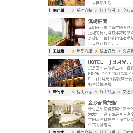
一以自然生態...
⫯
⋟
房間介紹
⋟
線上訂房
⋟
交通
關西鎮
淇岄莊園
淇岄莊園位於新竹縣五峰
這裡的房間沒有浮誇的裝
是提供一個舒適的住宿環
白天您可以到...
⫯
⋟
房間介紹
⋟
線上訂房
⋟
交通
五峰鄉
HOTEL j日月光..
您是否也在旅途上找一個
回家般 ”的舒適和溫馨？H
EL j日月光國際飯店新竹
都會館擁有離...
⫯
⋟
房間介紹
⋟
線上訂房
⋟
交通
新竹市
金沙商務旅館
新竹金沙商務旅館位於新
港北里，為了讓房客享有
性的減壓與娛樂，提供休
住宿的舒適場...
⫯
⋟
房間介紹
⋟
線上訂房
⋟
交通
新竹市