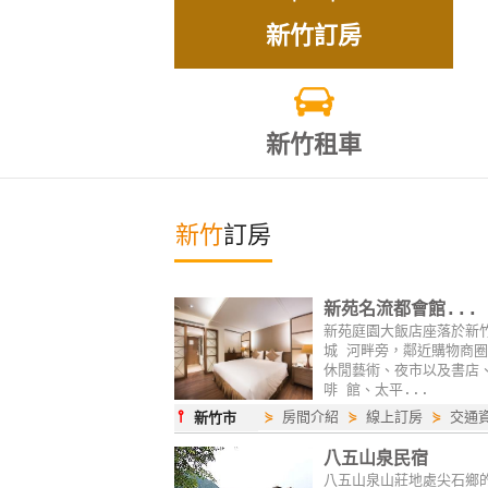
新竹訂房
新竹租車
新竹
訂房
新苑名流都會館...
新苑庭園大飯店座落於新
城 河畔旁，鄰近購物商
休閒藝術、夜市以及書店
啡 館、太平...
⫯
⋟
房間介紹
⋟
線上訂房
⋟
交通
新竹市
八五山泉民宿
八五山泉山莊地處尖石鄉