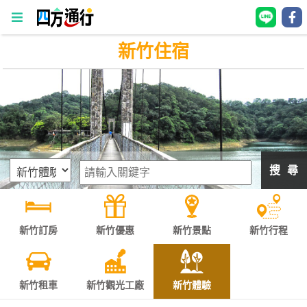
新竹住宿
四
方
通
行
訂
房
搜 尋
台
灣
訂
新竹訂房
新竹優惠
新竹景點
新竹行程
房
直接跟飯店訂房
HOT
新竹租車
新竹觀光工廠
新竹體驗