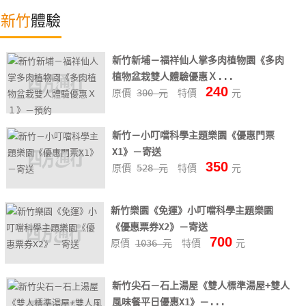
特
新竹
體驗
色
民
新竹新埔－福祥仙人掌多肉植物園《多肉
宿
植物盆栽雙人體驗優惠Ｘ...
240
原價
300 元
特價
元
全
球
新竹－小叮噹科學主題樂園《優惠門票
租
X1》－寄送
車
350
原價
528 元
特價
元
網
新竹樂園《免運》小叮噹科學主題樂園
紅
《優惠票券X2》－寄送
700
帶
原價
1036 元
特價
元
你
玩
新竹尖石－石上湯屋《雙人標準湯屋+雙人
風味餐平日優惠X1》－...